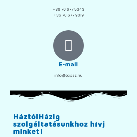
+36 70 677 5343
+36 70 677 9019
E-mail
info@tapsz.hu
HáztólHázig
szolgáltatásunkhoz hívj
minket!