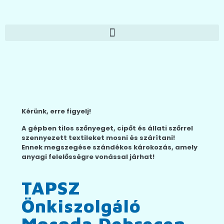
Kérünk, erre figyelj!
A gépben tilos szőnyeget, cipőt és állati szőrrel
szennyezett textileket mosni és szárítani!
Ennek megszegése szándékos károkozás, amely
anyagi felelősségre vonással járhat!
TAPSZ
Önkiszolgáló
Mosoda Debrecen,