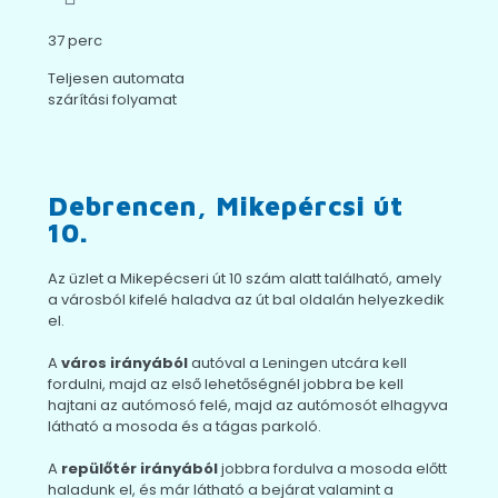
37 perc
Teljesen automata
szárítási folyamat
Debrencen, Mikepércsi út
10.
Az üzlet a Mikepécseri út 10 szám alatt található, amely
a városból kifelé haladva az út bal oldalán helyezkedik
el.
A
város irányából
autóval a Leningen utcára kell
fordulni, majd az első lehetőségnél jobbra be kell
hajtani az autómosó felé, majd az autómosót elhagyva
látható a mosoda és a tágas parkoló.
A
repülőtér irányából
jobbra fordulva a mosoda előtt
haladunk el, és már látható a bejárat valamint a