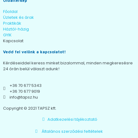
Oldaltérkép
Főoldal
Üzletek és árak
Praktikák
Háztól-házig
GYIK
Kapcsolat
Vedd fel velünk a kapcsolatot!
Kérdéseiddel keress minket bizalommal, minden megkeresésre
24 órán belül választ adunk!
+36 70 677 5343
+36 70 677 9019
info@tapsz.hu
Copyright © 2021 TAPSZ kft.
Adatkezelési tájékoztató
Általános szerződési feltételek