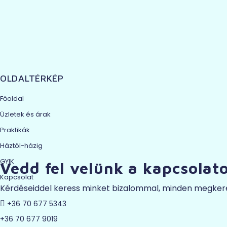
OLDALTÉRKÉP
Főoldal
Üzletek és árak
Praktikák
Háztól-házig
GYIK
Vedd fel velünk a kapcsolato
Kapcsolat
Kérdéseiddel keress minket bizalommal, minden megkere
+36 70 677 5343
+36 70 677 9019