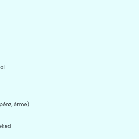
al
rpénz, érme)
Neked