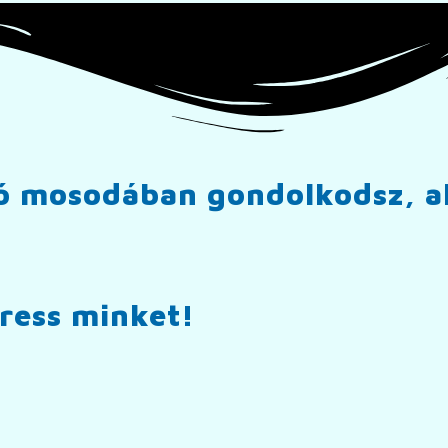
ló mosodában gondolkodsz, a
ess minket! ​