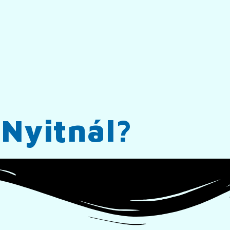
t
Nyitnál?