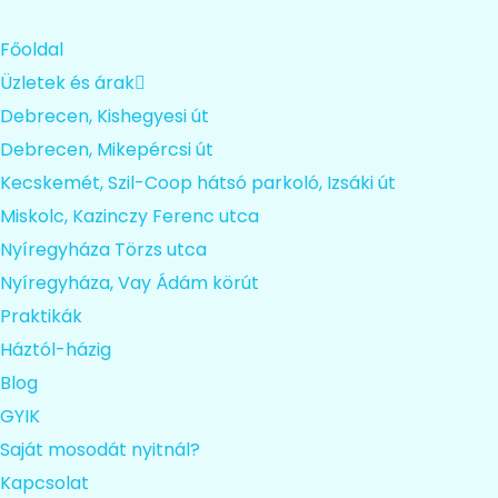
Főoldal
Üzletek és árak
Debrecen, Kishegyesi út
Debrecen, Mikepércsi út
Kecskemét, Szil-Coop hátsó parkoló, Izsáki út
Miskolc, Kazinczy Ferenc utca
Nyíregyháza Törzs utca
Nyíregyháza, Vay Ádám körút
Praktikák
Háztól-házig
Blog
GYIK
Saját mosodát nyitnál?
Kapcsolat