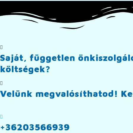
Saját, független önkiszolgá
költségek?​
Velünk megvalósíthatod! Ker
+36203566939​