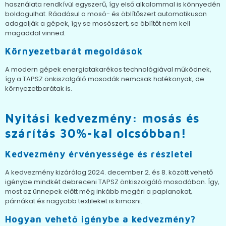
használata rendkívül egyszerű, így első alkalommal is könnyedén
boldogulhat. Ráadásul a mosó- és öblítőszert automatikusan
adagolják a gépek, így se mosószert, se öblítőt nem kell
magaddal vinned.
Környezetbarát megoldások
A modern gépek energiatakarékos technológiával működnek,
így a TAPSZ önkiszolgáló mosodák nemcsak hatékonyak, de
környezetbarátak is.
Nyitási kedvezmény: mosás és
szárítás 30%-kal olcsóbban!
Kedvezmény érvényessége és részletei
A kedvezmény kizárólag 2024. december 2. és 8. között vehető
igénybe mindkét debreceni TAPSZ önkiszolgáló mosodában. Így,
most az ünnepek előtt még inkább megéri a paplanokat,
párnákat és nagyobb textileket is kimosni.
Hogyan vehető igénybe a kedvezmény?