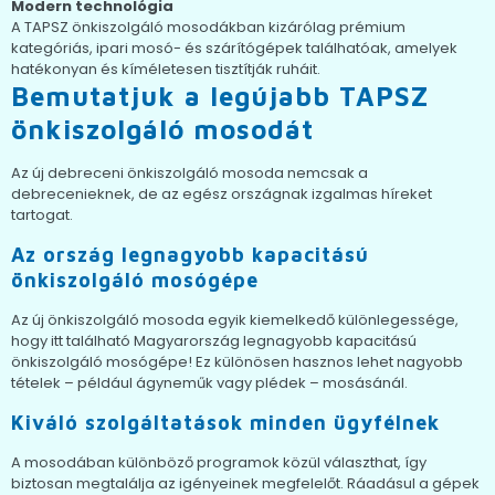
Modern technológia
A TAPSZ önkiszolgáló mosodákban kizárólag prémium
kategóriás, ipari mosó- és szárítógépek találhatóak, amelyek
hatékonyan és kíméletesen tisztítják ruháit.
Bemutatjuk a legújabb TAPSZ
önkiszolgáló mosodát
Az új debreceni önkiszolgáló mosoda nemcsak a
debrecenieknek, de az egész országnak izgalmas híreket
tartogat.
Az ország legnagyobb kapacitású
önkiszolgáló mosógépe
Az új önkiszolgáló mosoda egyik kiemelkedő különlegessége,
hogy itt található Magyarország legnagyobb kapacitású
önkiszolgáló mosógépe! Ez különösen hasznos lehet nagyobb
tételek – például ágyneműk vagy plédek – mosásánál.
Kiváló szolgáltatások minden ügyfélnek
A mosodában különböző programok közül választhat, így
biztosan megtalálja az igényeinek megfelelőt. Ráadásul a gépek