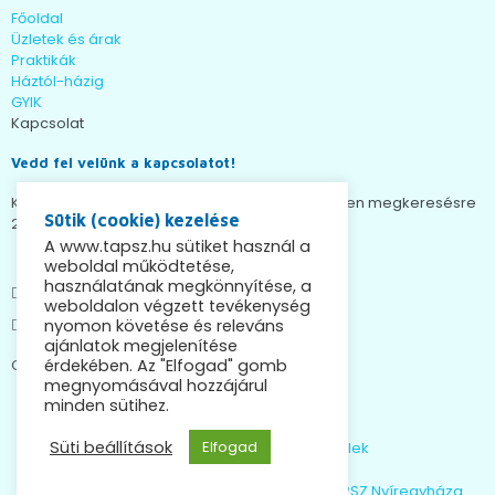
Főoldal
Üzletek és árak
Praktikák
Háztól-házig
GYIK
Kapcsolat
Vedd fel velünk a kapcsolatot!
Kérdéseiddel keress minket bizalommal, minden megkeresésre
Sütik (cookie) kezelése
24 órán belül választ adunk!
A www.tapsz.hu sütiket használ a
weboldal működtetése,
+36 70 677 5343
használatának megkönnyítése, a
+36 70 677 9019
weboldalon végzett tevékenység
info@tapsz.hu
nyomon követése és releváns
ajánlatok megjelenítése
Copyright © 2021 TAPSZ kft.
érdekében. Az "Elfogad" gomb
megnyomásával hozzájárul
Adatkezelési tájékoztató
minden sütihez.
Süti beállítások
Elfogad
Általános szerződési feltételek
TAPSZ Debrecen
TAPSZ Miskolc
TAPSZ Nyíregyháza