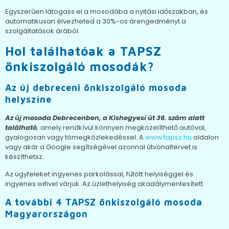
Egyszerűen látogass el a mosodába a nyitási időszakban, és
automatikusan élvezheted a 30%-os árengedményt a
szolgáltatások árából.
Hol találhatóak a TAPSZ
önkiszolgáló mosodák?
Az új debreceni önkiszolgáló mosoda
helyszíne
Az új mosoda Debrecenben, a Kishegyesi út 36. szám alatt
található
,
amely rendkívül könnyen megközelíthető autóval,
gyalogosan vagy tömegközlekedéssel. A
www.tapsz.hu
oldalon
vagy akár a Google segítségével azonnal útvonaltervet is
készíthetsz.
Az ügyfeleket ingyenes parkolással, fűtött helyiséggel és
ingyenes wifivel várjuk. Az üzlethelyiség akadálymentesített.
A további 4 TAPSZ önkiszolgáló mosoda
Magyarországon