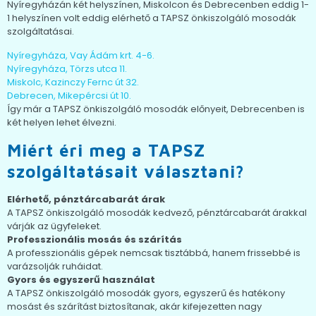
Nyíregyházán két helyszínen, Miskolcon és Debrecenben eddig 1-
1 helyszínen volt eddig elérhető a TAPSZ önkiszolgáló mosodák
szolgáltatásai.
Nyíregyháza, Vay Ádám krt. 4-6.
Nyíregyháza, Törzs utca 11.
Miskolc, Kazinczy Fernc út 32.
Debrecen, Mikepércsi út 10.
Így már a TAPSZ önkiszolgáló mosodák előnyeit, Debrecenben is
két helyen lehet élvezni.
Miért éri meg a TAPSZ
szolgáltatásait választani?
Elérhető, pénztárcabarát árak
A TAPSZ önkiszolgáló mosodák kedvező, pénztárcabarát árakkal
várják az ügyfeleket.
Professzionális mosás és szárítás
A professzionális gépek nemcsak tisztábbá, hanem frissebbé is
varázsolják ruháidat.
Gyors és egyszerű használat
A TAPSZ önkiszolgáló mosodák gyors, egyszerű és hatékony
mosást és szárítást biztosítanak, akár kifejezetten nagy