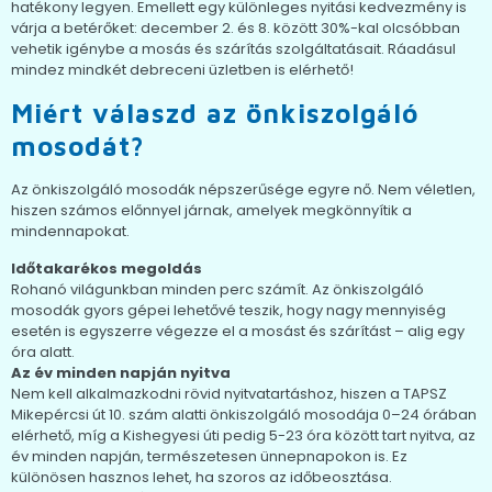
hatékony legyen. Emellett egy különleges nyitási kedvezmény is
várja a betérőket: december 2. és 8. között 30%-kal olcsóbban
vehetik igénybe a mosás és szárítás szolgáltatásait. Ráadásul
mindez mindkét debreceni üzletben is elérhető!
Miért válaszd az önkiszolgáló
mosodát?
Az önkiszolgáló mosodák népszerűsége egyre nő. Nem véletlen,
hiszen számos előnnyel járnak, amelyek megkönnyítik a
mindennapokat.
Időtakarékos megoldás
Rohanó világunkban minden perc számít. Az önkiszolgáló
mosodák gyors gépei lehetővé teszik, hogy nagy mennyiség
esetén is egyszerre végezze el a mosást és szárítást – alig egy
óra alatt.
Az év minden napján nyitva
Nem kell alkalmazkodni rövid nyitvatartáshoz, hiszen a TAPSZ
Mikepércsi út 10. szám alatti önkiszolgáló mosodája 0–24 órában
elérhető, míg a Kishegyesi úti pedig 5-23 óra között tart nyitva, az
év minden napján, természetesen ünnepnapokon is. Ez
különösen hasznos lehet, ha szoros az időbeosztása.