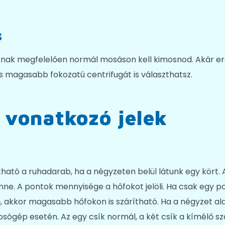
s
knak megfelelően normál mosáson kell kimosnod. Akár erős
 magasabb fokozatú centrifugát is választhatsz.
 vonatkozó jelek
ható a ruhadarab, ha a négyzeten belül látunk egy kört. 
nne. A pontok mennyisége a hőfokot jelöli. Ha csak egy p
, akkor magasabb hőfokon is szárítható. Ha a négyzet ala
osógép esetén. Az egy csík normál, a két csík a kímélő szár