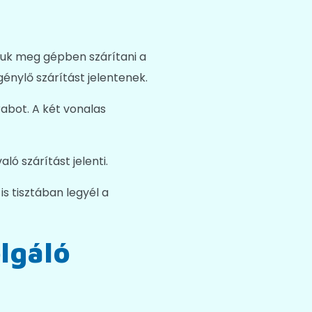
uk meg gépben szárítani a
énylő szárítást jelentenek.
rabot. A két vonalas
ó szárítást jelenti.
s tisztában legyél a
lgáló