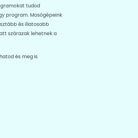
rogramokat tudod
e egy program. Mosógépeink
sztább és illatosabb
latt szárazak lehetnek a
shatod és meg is