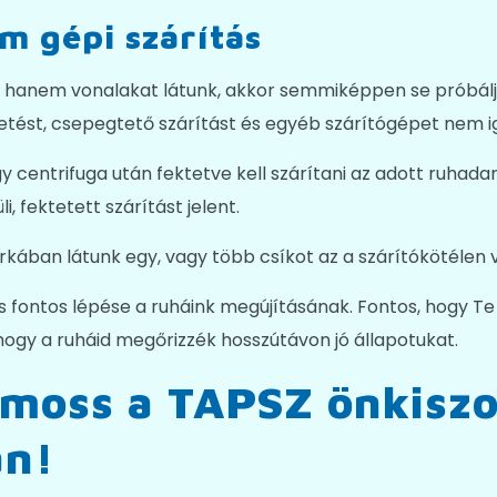
m gépi szárítás
 hanem vonalakat látunk, akkor semmiképpen se próbálj
getést, csepegtető szárítást és egyéb szárítógépet nem ig
ogy centrifuga után fektetve kell szárítani az adott ruhada
i, fektetett szárítást jelent.
kában látunk egy, vagy több csíkot az a szárítókötélen val
 fontos lépése a ruháink megújításának. Fontos, hogy Te i
hogy a ruháid megőrizzék hosszútávon jó állapotukat.
 moss a TAPSZ önkiszo
an!