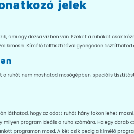
onatkozó jelek
szik, ami egy dézsa vízben van. Ezeket a ruhákat csak k
el kimosni. Kímélő folttisztítóval gyengéden tisztíthatod
ban
t a ruhát nem moshatod mosógépben, speciális tisztítást i
s
n láthatod, hogy az adott ruhát hány fokon lehet mosni. 
milyen program ideális a ruha számára. Ha egy darab csí
lott programon mosd. A két csík pedig a kímélő programot