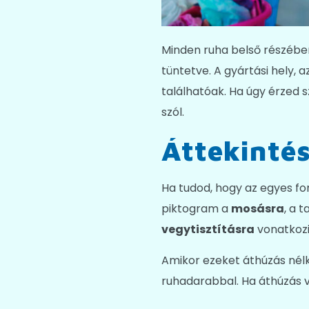
Minden ruha belső részében
tüntetve. A gyártási hely, 
találhatóak. Ha úgy érzed 
szól.
Áttekinté
Ha tudod, hogy az egyes fo
piktogram a
mosásra
, a 
vegytisztításra
vonatkozi
Amikor ezeket áthúzás nélkü
ruhadarabbal. Ha áthúzás va