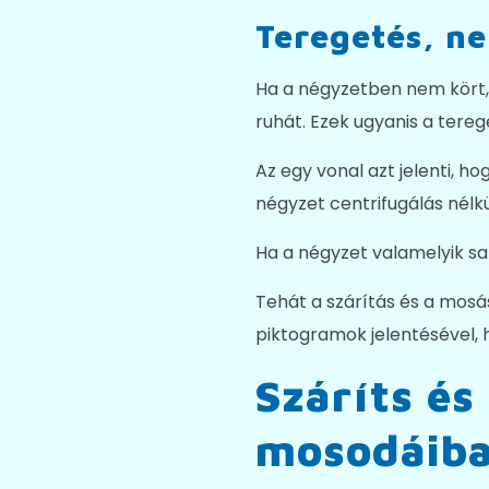
Teregetés, ne
Ha a négyzetben nem kört,
ruhát. Ezek ugyanis a tere
Az egy vonal azt jelenti, h
négyzet centrifugálás nélkül
Ha a négyzet valamelyik sar
Tehát a szárítás és a mosás
piktogramok jelentésével, 
Száríts és
mosodáib