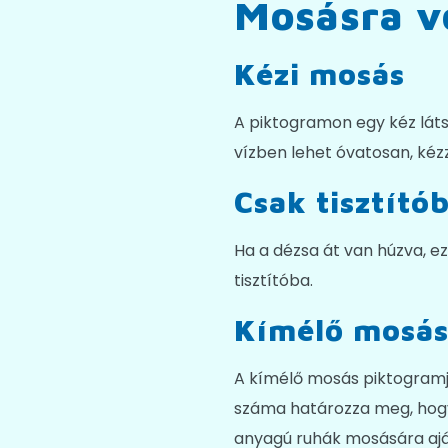
Mosásra v
Kézi mosás
A piktogramon egy kéz lát
vízben lehet óvatosan, kézz
Csak tisztító
Ha a dézsa át van húzva, ez
tisztítóba.
Kímélő mosá
A kímélő mosás piktogramjá
száma határozza meg, hogy 
anyagú ruhák mosására aján