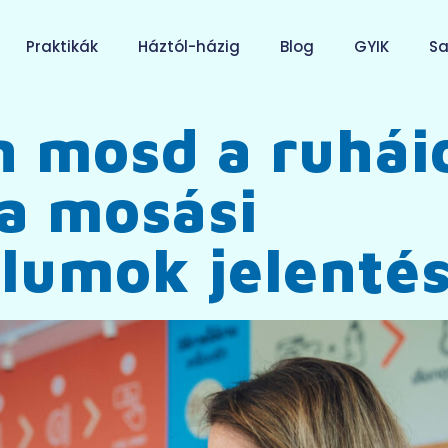
Praktikák
Háztól-házig
Blog
GYIK
Sa
 mosd a ruhái
a mosási
lumok jelenté