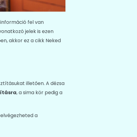
információ fel van
vonatkozó jelek is ezen
en, akkor ez a cikk Neked
tításukat illetően. A dézsa
ításra
, a sima kör pedig a
t elvégezheted a