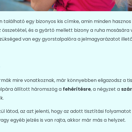
 található egy bizonyos kis címke, amin minden hasznos 
az összetétel, és a gyártó mellett bizony a ruha mosására 
szükséged van egy gyorstalpalóra a jelmagyarázatot illető
s
rmák mire vonatkoznak, már könnyebben eligazodsz a tisz
talpára állított háromszög a
fehérítésre
, a négyzet a
szár
k.
l látod, az azt jelenti, hogy az adott tisztítási folyamato
gy egyéb jelzés is van rajta, akkor már más a helyzet.