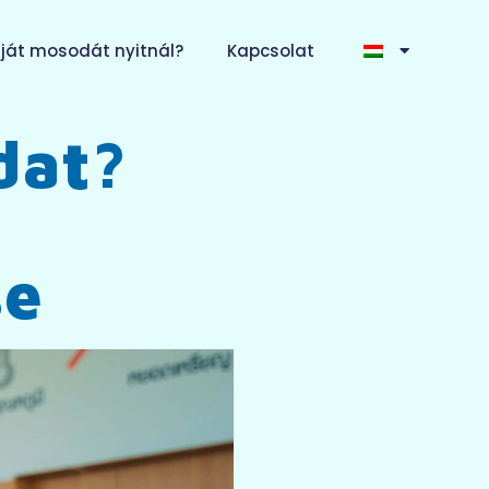
ját mosodát nyitnál?
Kapcsolat
dat?
se