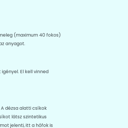
ézmeleg (maximum 40 fokos)
 az anyagot.
gényel. El kell vinned
A dézsa alatti csíkok
kot látsz szintetikus
 jelenti, itt a hőfok is