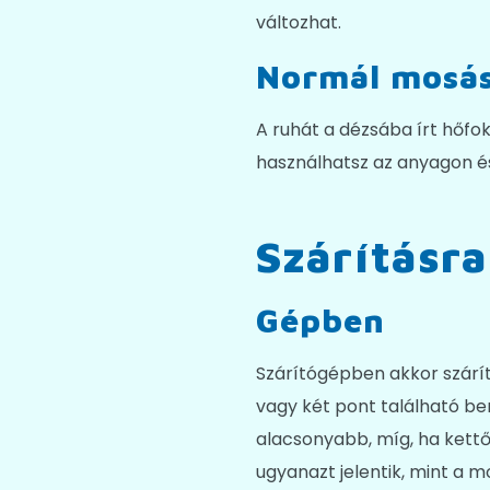
változhat.
Normál mosá
A ruhát a dézsába írt hőfo
használhatsz az anyagon és
Szárításra
Gépben
Szárítógépben akkor szárít
vagy két pont található be
alacsonyabb, míg, ha kettő
ugyanazt jelentik, mint a m