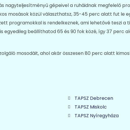
s nagyteljesítményű gépeivel a ruháidnak megfelelő p
 fokos mosások közül választhatsz, 35-45 perc alatt fut l
ett programokkal is rendelkeznek, ami lehetővé teszi a ti
s egyedileg beállíthatod 65 és 90 fok közé, így 37 perc a
szolgáló mosodáit, ahol akár összesen 80 perc alatt kimo
TAPSZ Debrecen
TAPSZ Miskolc
TAPSZ Nyíregyháza