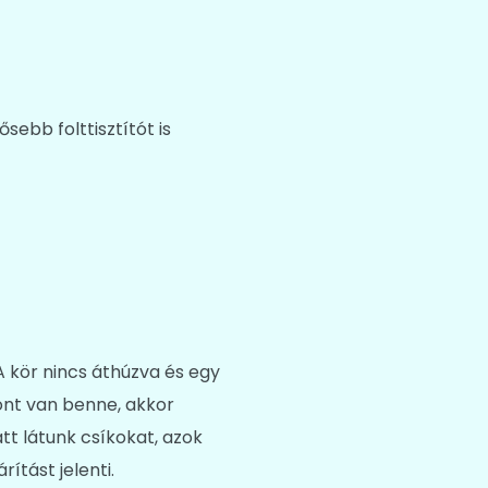
ebb folttisztítót is
A kör nincs áthúzva és egy
ont van benne, akkor
tt látunk csíkokat, azok
ítást jelenti.