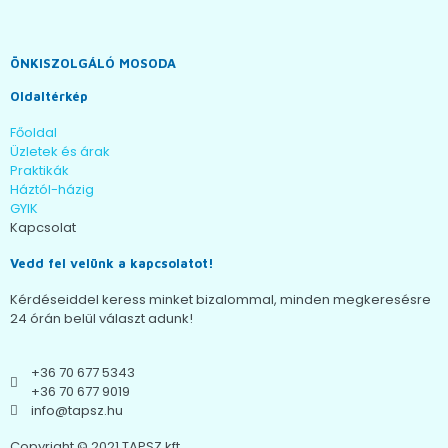
ÖNKISZOLGÁLÓ MOSODA
Oldaltérkép
Főoldal
Üzletek és árak
Praktikák
Háztól-házig
GYIK
Kapcsolat
Vedd fel velünk a kapcsolatot!
Kérdéseiddel keress minket bizalommal, minden megkeresésre
24 órán belül választ adunk!
+36 70 677 5343
+36 70 677 9019
info@tapsz.hu
Copyright © 2021 TAPSZ kft.