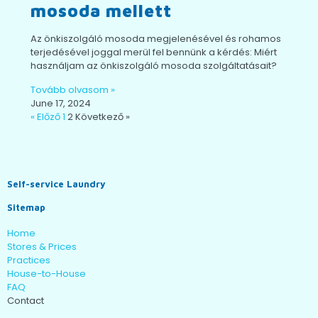
mosoda mellett
Az önkiszolgáló mosoda megjelenésével és rohamos
terjedésével joggal merül fel bennünk a kérdés: Miért
használjam az önkiszolgáló mosoda szolgáltatásait?
Tovább olvasom »
June 17, 2024
« Előző
1
2
Következő »
Self-service Laundry
Sitemap
Home
Stores & Prices
Practices
House-to-House
FAQ
Contact