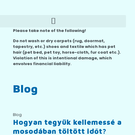
Please take note of the following!
Do not wash or dry carpets (rug, doormat,
tapestry, etc.) shoes and textile which has pet
hair (pet bed, pet toy, horse-cloth, fur coat etc.).
Violation of this is intentional damage, which
envolves financial liability.
Blog
Blog
Hogyan tegyük kellemessé a
mosodában töltött időt?