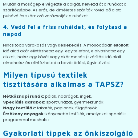
Miután a mosógép elvégezte a dolgát, helyezd át a ruhákat a
szárítógépbe. Az erős, de kíméletes szárítók rövid idő alatt
puhává és szárazzá varázsolják a ruhákat.
4. Vedd fel a friss ruháidat, és folytasd a
napod
Nincs több várakozás vagy késlekedés. A mosodában eltöltött
idő alatt akár elintézhetsz egy-egy telefont, elolvashatsz egy
cikket, ihatsz egy kávét vagy akár mosási/szárítási idő alatt
elmehetsz és elintézheted a bevásárlást, ügyintézést.
Milyen típusú textilek
tisztítására alkalmas a TAPSZ?
Hétköznapi ruhák:
pólók, nadrágok, ingek.
Speciális darabok:
sportruházat, gyermekruhák.
Nagy textíliák:
takarók, paplanok, függönyök.
Érzékeny anyagok:
kényesebb textíliák, amelyeket speciális
programmal moshatsz.
Gyakorlati tippek az önkiszolgáló