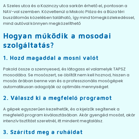
A Szeles utca és a Kazinczy utca sarkán érhető el, pontosan a
NAV-val szemben. Közvetlenül a Miskolc Pláza és a Búza téri
buszállomás közelében található, így mind tömegközlekedéssel,
mind autóval könnyen megközelíthető
Hogyan működik a mosodai
szolgáltatás?
1. Hozd magaddal a mosni valót
Pakold össze a szennyesed, és látogass el valamelyik TAPSZ
mosodába. Se mosószert, se öblítőt nem kell hoznod, hiszen a
mosás árában benne van és a professzionális mosógépek
automatikusan adagolják az optimális mennyiséget.
2. Válaszd ki a megfelelő programot
A gépek egyszerűen kezelhetők, és a kijelzők segítenek a
megfelelő program kiválasztásában. Akár gyengéd mosást, akár
intenzív tisztítást szeretnél, itt mindent megtalálsz.
3. Szárítsd meg a ruháidat