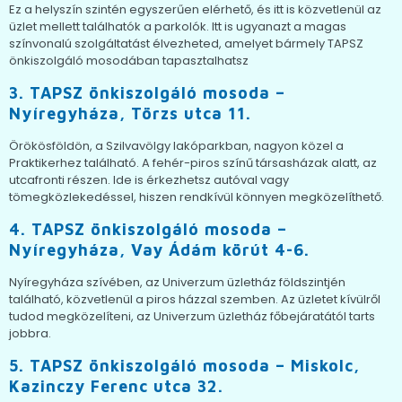
Ez a helyszín szintén egyszerűen elérhető, és itt is közvetlenül az
üzlet mellett találhatók a parkolók. Itt is ugyanazt a magas
színvonalú szolgáltatást élvezheted, amelyet bármely TAPSZ
önkiszolgáló mosodában tapasztalhatsz
3.
TAPSZ önkiszolgáló mosoda –
Nyíregyháza, Törzs utca 11.
Örökösföldön, a Szilvavölgy lakóparkban, nagyon közel a
Praktikerhez található. A fehér-piros színű társasházak alatt, az
utcafronti részen. Ide is érkezhetsz autóval vagy
tömegközlekedéssel, hiszen rendkívül könnyen megközelíthető.
4.
TAPSZ önkiszolgáló mosoda –
Nyíregyháza, Vay Ádám körút 4-6.
Nyíregyháza szívében, az Univerzum üzletház földszintjén
található, közvetlenül a piros házzal szemben. Az üzletet kívülről
tudod megközelíteni, az Univerzum üzletház főbejáratától tarts
jobbra.
5.
TAPSZ önkiszolgáló mosoda – Miskolc,
Kazinczy Ferenc utca 32.