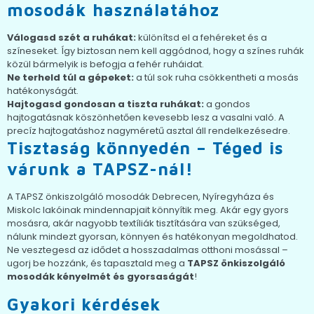
mosodák használatához
Válogasd szét a ruhákat:
különítsd el a fehéreket és a
színeseket. Így biztosan nem kell aggódnod, hogy a színes ruhák
közül bármelyik is befogja a fehér ruháidat.
Ne terheld túl a gépeket:
a túl sok ruha csökkentheti a mosás
hatékonyságát.
Hajtogasd gondosan a tiszta ruhákat:
a gondos
hajtogatásnak köszönhetően kevesebb lesz a vasalni való. A
precíz hajtogatáshoz nagyméretű asztal áll rendelkezésedre.
Tisztaság könnyedén – Téged is
várunk a TAPSZ-nál!
A TAPSZ önkiszolgáló mosodák Debrecen, Nyíregyháza és
Miskolc lakóinak mindennapjait könnyítik meg. Akár egy gyors
mosásra, akár nagyobb textíliák tisztítására van szükséged,
nálunk mindezt gyorsan, könnyen és hatékonyan megoldhatod.
Ne vesztegesd az idődet a hosszadalmas otthoni mosással –
ugorj be hozzánk, és tapasztald meg a
TAPSZ önkiszolgáló
mosodák kényelmét és gyorsaságát
!
Gyakori kérdések