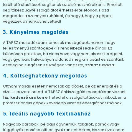
található utasítások segítenek az első használatkor is. Emellett
segítőkész ügyfélszolgálatot érhetsz el telefonon. Hozd
magaddal a szennyes ruháidat, és hagyd, hogy a gépek
végezzék a munkát helyetted!
3. Kényelmes megoldás
A TAPSZ mosodákban nemcsak mosógépek, hanem nagy
teljesítményű szárítógépek is rendelkezésedre állnak. Ez
különösen praktikus, ha nincs hova vagy nem akarsz teregetni,
vagy gyorsan, hatékonyan oldanád meg a mosást és szárítást,
esetleg ha sürgősen szükséged van tiszta, száraz ruhákra.
4. Költséghatékony megoldás
Otthoni mosás esetén nemcsak az idődet, de az energiát és a
vizet is pazarolhatod. A TAPSZ önkiszolgáló mosodáiban viszont
fix, kedvező árakon
érheted el a szolgáltatásokat, miközben a
professzionális gépek kevesebb vizet és energiát használnak.
5. Ideális nagyobb textíliákhoz
Nagyobb darabok, például ágyneműk, takarók, párnák vagy
függönyök mosása otthon gyakran nehézkes, hiszen ezek nem