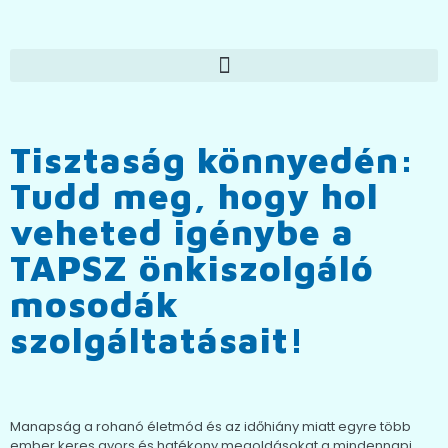
Tisztaság könnyedén:
Tudd meg, hogy hol
veheted igénybe a
TAPSZ önkiszolgáló
mosodák
szolgáltatásait!
Manapság a rohanó életmód és az időhiány miatt egyre több
ember keres gyors és hatékony megoldásokat a mindennapi