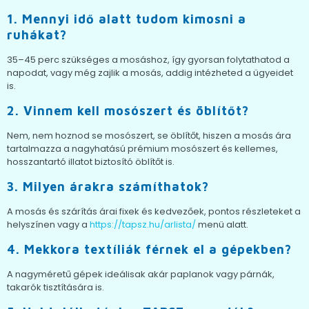
1. Mennyi idő alatt tudom kimosni a
ruhákat?
35–45 perc szükséges a mosáshoz, így gyorsan folytathatod a
napodat, vagy még zajlik a mosás, addig intézheted a ügyeidet
is.
2. Vinnem kell mosószert és öblítőt?
Nem, nem hoznod se mosószert, se öblítőt, hiszen a mosás ára
tartalmazza a nagyhatású prémium mosószert és kellemes,
hosszantartó illatot biztosító öblítőt is.
3. Milyen árakra számíthatok?
A mosás és szárítás árai fixek és kedvezőek, pontos részleteket a
helyszínen vagy a
https://tapsz.hu/arlista/
menü alatt.
4. Mekkora textíliák férnek el a gépekben?
A nagyméretű gépek ideálisak akár paplanok vagy párnák,
takarók tisztítására is.