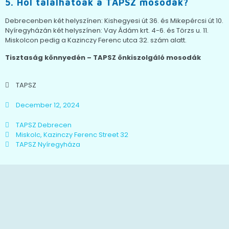
5. Hol találhatóak a TAPSZ mosodák?
Debrecenben két helyszínen: Kishegyesi út 36. és Mikepércsi út 10.
Nyíregyházán két helyszínen: Vay Ádám krt. 4-6. és Törzs u. 11.
Miskolcon pedig a Kazinczy Ferenc utca 32. szám alatt.
Tisztaság könnyedén – TAPSZ önkiszolgáló mosodák
TAPSZ
December 12, 2024
TAPSZ Debrecen
Miskolc, Kazinczy Ferenc Street 32
TAPSZ Nyíregyháza