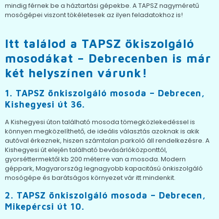
mindig férnek be a háztartási gépekbe. A TAPSZ nagyméretű
mosógépei viszont tökéletesek az ilyen feladatokhoz is!
Itt találod a TAPSZ ökiszolgáló
mosodákat – Debrecenben is már
két helyszínen várunk!
1.
TAPSZ önkiszolgáló mosoda – Debrecen,
Kishegyesi út 36.
A Kishegyesi úton található mosoda tömegközlekedéssel is
könnyen megközelíthető, de ideális választás azoknak is akik
autóval érkeznek, hiszen számtalan parkoló áll rendelkezésre. A
Kishegyesi út elején található bevásárlóközponttól,
gyorséttermektől kb 200 méterre van a mosoda. Modern
géppark, Magyarország legnagyobb kapacitású önkiszolgáló
mosógépe és barátságos környezet vár itt mindenkit.
2.
TAPSZ önkiszolgáló mosoda – Debrecen,
Mikepércsi út 10.