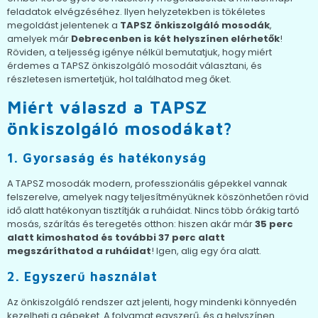
feladatok elvégzéséhez. Ilyen helyzetekben is tökéletes
megoldást jelentenek a
TAPSZ önkiszolgáló mosodák
,
amelyek már
Debrecenben is két helyszínen elérhetők
!
Röviden, a teljesség igénye nélkül bemutatjuk, hogy miért
érdemes a TAPSZ önkiszolgáló mosodáit választani, és
részletesen ismertetjük, hol találhatod meg őket.
Miért válaszd a TAPSZ
önkiszolgáló mosodákat?
1. Gyorsaság és hatékonyság
A TAPSZ mosodák modern, professzionális gépekkel vannak
felszerelve, amelyek nagy teljesítményüknek köszönhetően rövid
idő alatt hatékonyan tisztítják a ruháidat. Nincs több órákig tartó
mosás, szárítás és teregetés otthon: hiszen akár már
35 perc
alatt kimoshatod és további 37 perc alatt
megszáríthatod a ruháidat
! Igen, alig egy óra alatt.
2. Egyszerű használat
Az önkiszolgáló rendszer azt jelenti, hogy mindenki könnyedén
kezelheti a gépeket. A folyamat egyszerű, és a helyszínen