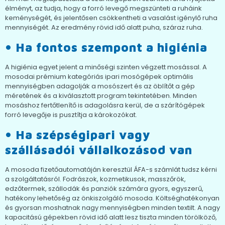
élményt, az tudja, hogy a forró levegő megszünteti a ruháink
keménységét, és jelentősen csökkentheti a vasalást igénylő ruha
mennyiségét. Az eredmény rövid idő alatt puha, száraz ruha.
• Ha fontos szempont a higiénia
A higiénia egyet jelent a minőségi szinten végzett mosással. A
mosodai prémium kategóriás ipari mosógépek optimális
mennyiségben adagolják a mosószert és az öblítőt a gép
méretének és a kiválasztott program tekintetében. Minden
mosáshoz fertőtlenítő is adagolásra kerül, de a szárítógépek
forró levegője is pusztítja a károkozókat.
• Ha szépségipari vagy
szállásadói vállalkozásod van
A mosoda fizetőautomatáján keresztül ÁFA-s számlát tudsz kérni
a szolgáltatásról. Fodrászok, kozmetikusok, masszőrök,
edzőtermek, szállodák és panziók számára gyors, egyszerű,
hatékony lehetőség az önkiszolgáló mosoda. Költséghatékonyan
és gyorsan moshatnak nagy mennyiségben minden textilt. A nagy
kapacitású gépekben rövid idő alatt lesz tiszta minden törölköző,