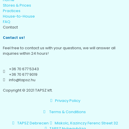
Stores & Prices
Practices
House-to-House
FAQ
Contact
Contact us!
Feel free to contact us with your questions, we will answer all
inquiries within 24 hours!
+36 70 677 5343
+36 70 677 9019
info@tapsz.hu
Copyright © 2021 TAPSZ kft.
Privacy Policy
Terms & Conditions
TAPSZ Debrecen
Miskolc, Kazinczy Ferenc Street 32
TAPSZ Nyíregyháza