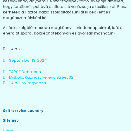
kezelőkendő, ágynemű. A szárítógépek forró levegője amellett,
hogy fertőtlenít, puhává és illatossá varázsolja a textileinket. Plusz
kérheted a Háztól-házig szolgáltatásunkat is cégként és
magánszemélyként is!
Az önkiszolgáló mosoda megkönnyíti mindennapjainkat, időt és
energiát spórol, költséghatékonyan és gyorsan moshatunk.
TAPSZ
September 13, 2024
TAPSZ Debrecen
Miskolc, Kazinczy Ferenc Street 32
TAPSZ Nyíregyháza
Self-service Laundry
Sitemap
Home