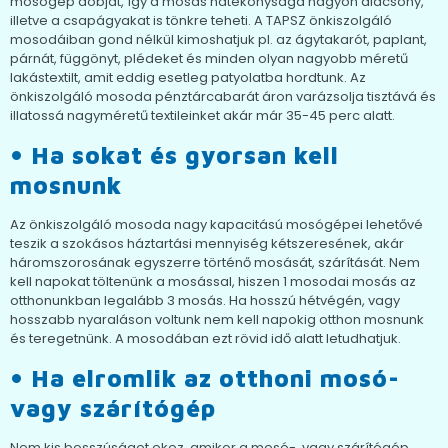
mosógép dobját, így a mosás hatékonysága nagyon alacsony,
illetve a csapágyakat is tönkre teheti. A TAPSZ önkiszolgáló
mosodáiban gond nélkül kimoshatjuk pl. az ágytakarót, paplant,
párnát, függönyt, plédeket és minden olyan nagyobb méretű
lakástextilt, amit eddig esetleg patyolatba hordtunk. Az
önkiszolgáló mosoda pénztárcabarát áron varázsolja tisztává és
illatossá nagyméretű textileinket akár már 35-45 perc alatt.
• Ha sokat és gyorsan kell
mosnunk
Az önkiszolgáló mosoda nagy kapacitású mosógépei lehetővé
teszik a szokásos háztartási mennyiség kétszeresének, akár
háromszorosának egyszerre történő mosását, szárítását. Nem
kell napokat töltenünk a mosással, hiszen 1 mosodai mosás az
otthonunkban legalább 3 mosás. Ha hosszú hétvégén, vagy
hosszabb nyaraláson voltunk nem kell napokig otthon mosnunk
és teregetnünk. A mosodában ezt rövid idő alatt letudhatjuk.
• Ha elromlik az otthoni mosó-
vagy szárítógép
Nem kis bosszúságot okoz, amikor a mosó-, vagy szárítógép