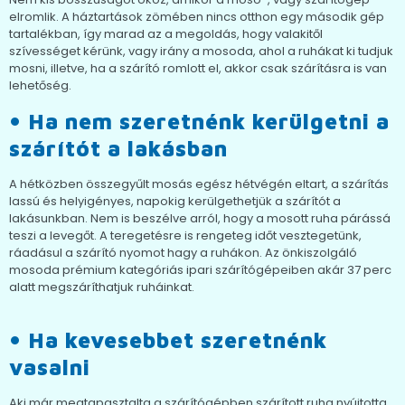
elromlik. A háztartások zömében nincs otthon egy második gép
tartalékban, így marad az a megoldás, hogy valakitől
szívességet kérünk, vagy irány a mosoda, ahol a ruhákat ki tudjuk
mosni, illetve, ha a szárító romlott el, akkor csak szárításra is van
lehetőség.
• Ha nem szeretnénk kerülgetni a
szárítót a lakásban
A hétközben összegyűlt mosás egész hétvégén eltart, a szárítás
lassú és helyigényes, napokig kerülgethetjük a szárítót a
lakásunkban. Nem is beszélve arról, hogy a mosott ruha párássá
teszi a levegőt. A teregetésre is rengeteg időt vesztegetünk,
ráadásul a szárító nyomot hagy a ruhákon. Az önkiszolgáló
mosoda prémium kategóriás ipari szárítógépeiben akár 37 perc
alatt megszáríthatjuk ruháinkat.
• Ha kevesebbet szeretnénk
vasalni
Aki már megtapasztalta a szárítógépben szárított ruha nyújtotta